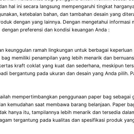
dan hal ini secara langsung mempengaruhi tingkat hargany
digunakan, ketebalan bahan, dan tambahan desain yang dite
roduk dengan yang lainnya. Dengan mengetahui informasi me
i dengan preferensi dan kondisi keuangan Anda :
an keunggulan ramah lingkungan untuk berbagai keperluan 
er bag memiliki penampilan yang lebih menarik dan bernuan
h kertas kraft coklat yang kuat dan sederhana, meskipun ter
ibadi bergantung pada ukuran dan desain yang Anda pilih. 
ailah mempertimbangkan penggunaan paper bag sebagai gan
an kemudahan saat membawa barang belanjaan. Paper bag 
k hanya itu, tampilannya lebih menarik dan tersedia dala
gam tergantung pada kualitas dan spesifikasi produk yang 