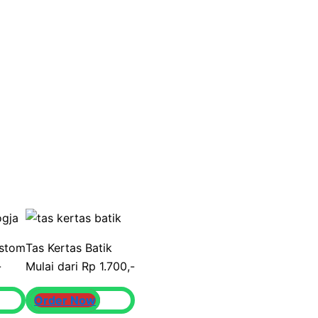
ustom
Tas Kertas Batik
-
Mulai dari Rp 1.700,-
Order Now