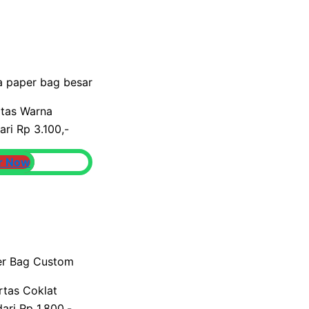
rtas Warna
ari Rp 3.100,-
r Now
rtas Coklat
dari Rp 1.800,-