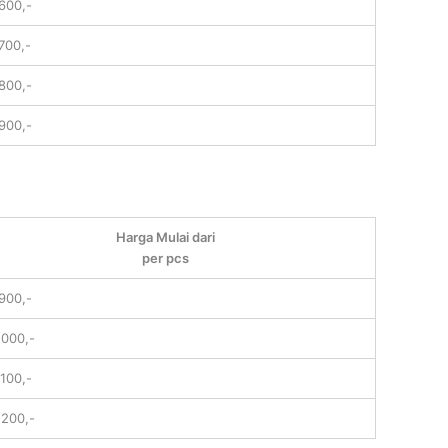
.600,-
700,-
.800,-
.900,-
Harga Mulai dari
per pcs
.900,-
.000,-
.100,-
.200,-