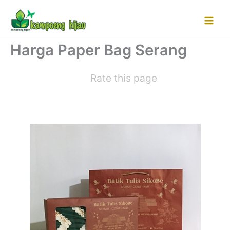
Lewati
ke
konten
Harga Paper Bag Serang
Rate this page