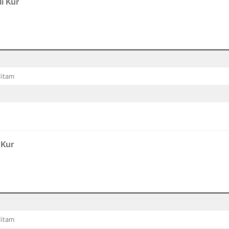
i Kur
Hitam
 Kur
Hitam