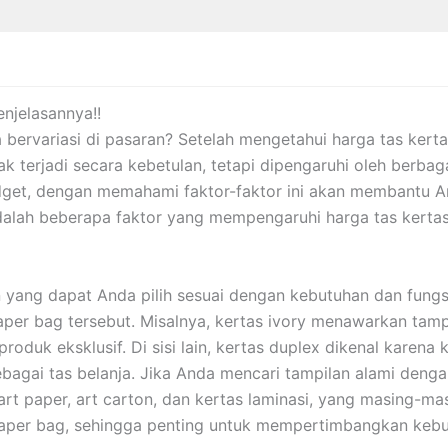
njelasannya!!
 bervariasi di pasaran? Setelah mengetahui harga tas kert
idak terjadi secara kebetulan, tetapi dipengaruhi oleh berb
et, dengan memahami faktor-faktor ini akan membantu An
alah beberapa faktor yang mempengaruhi harga tas kertas
 yang dapat Anda pilih sesuai dengan kebutuhan dan fungsin
er bag tersebut. Misalnya, kertas ivory menawarkan tamp
roduk eksklusif. Di sisi lain, kertas duplex dikenal karen
ai tas belanja. Jika Anda mencari tampilan alami dengan 
rti art paper, art carton, dan kertas laminasi, yang masing
paper bag, sehingga penting untuk mempertimbangkan keb