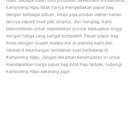
Hijau. Sebagai salah satu produsen terkemuka di Indonesia,
Kampoeng Hijau tidak hanya menyediakan paper bag
dengan berbagai pilihan, tetapi juga produk olahan kertas
lainnya seperti food pail, amplop, dan hangtag. Kami
berkomitmen untuk memberikan produk berkualitas tinggi
dengan harga yang sangat kompetitif. Pesan paper bag
Anda dengan mudah melalui link di website kami dan
nikmati 8 keuntungan tambahan saat berbelanja di
Kampoeng Hijau. Jangan lewatkan kesempatan ini untuk
mendapatkan harga paper bag Kota Palu terbaik, hubungi
Kampoeng Hijau sekarang juga!
Kampoeng Hijau
Jl. Semar, RT.07/RW.15, Mandingan, Ringinharjo, Kec. Bantul,
Kabupaten Bantul, Daerah Istimewa Yogyakarta 55712
Jam Kerja dan Pelayanan Kantor
Senin – Sabtu : 08.30 – 17.00 WIB