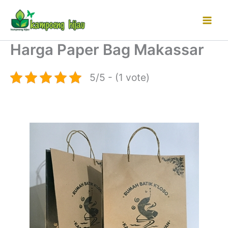
Lewati
ke
konten
Harga Paper Bag Makassar
5/5 - (1 vote)