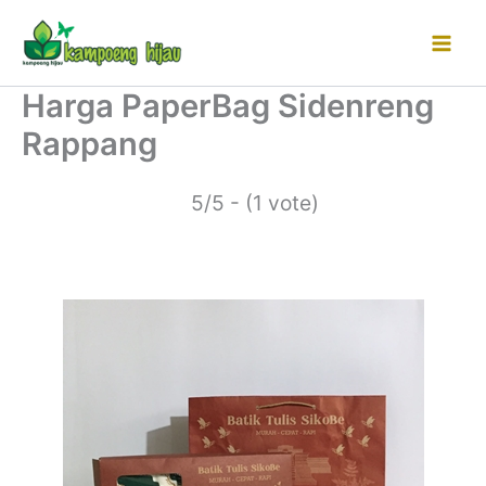
Lewati
ke
konten
Harga PaperBag Sidenreng
Rappang
5/5 - (1 vote)