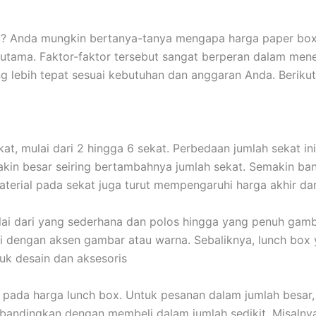
i? Anda mungkin bertanya-tanya mengapa harga paper box b
r utama. Faktor-faktor tersebut sangat berperan dalam m
 lebih tepat sesuai kebutuhan dan anggaran Anda. Beriku
kat, mulai dari 2 hingga 6 sekat. Perbedaan jumlah sekat i
akin besar seiring bertambahnya jumlah sekat. Semakin ba
 material pada sekat juga turut mempengaruhi harga akhir da
ulai dari yang sederhana dan polos hingga yang penuh gam
i dengan aksen gambar atau warna. Sebaliknya, lunch box y
uk desain dan aksesoris
pada harga lunch box. Untuk pesanan dalam jumlah besar,
 dibandingkan dengan membeli dalam jumlah sedikit. Misal