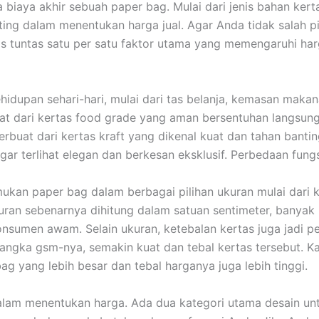
biaya akhir sebuah paper bag. Mulai dari jenis bahan kert
ing dalam menentukan harga jual. Agar Anda tidak salah p
s tuntas satu per satu faktor utama yang memengaruhi harg
idupan sehari-hari, mulai dari tas belanja, kemasan maka
 dari kertas food grade yang aman bersentuhan langsung
terbuat dari kertas kraft yang dikenal kuat dan tahan ban
gar terlihat elegan dan berkesan eksklusif. Perbedaan fun
kan paper bag dalam berbagai pilihan ukuran mulai dari k
ran sebenarnya dihitung dalam satuan sentimeter, banyak p
onsumen awam. Selain ukuran, ketebalan kertas juga jadi p
 angka gsm-nya, semakin kuat dan tebal kertas tersebut. K
g yang lebih besar dan tebal harganya juga lebih tinggi.
lam menentukan harga. Ada dua kategori utama desain unt