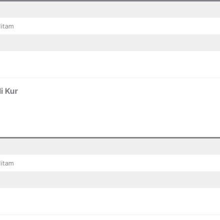
Hitam
i Kur
Hitam