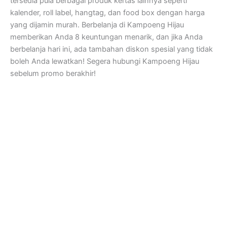
tersedia pula berbagai produk kertas lainnya seperti
kalender, roll label, hangtag, dan food box dengan harga
yang dijamin murah. Berbelanja di Kampoeng Hijau
memberikan Anda 8 keuntungan menarik, dan jika Anda
berbelanja hari ini, ada tambahan diskon spesial yang tidak
boleh Anda lewatkan! Segera hubungi Kampoeng Hijau
sebelum promo berakhir!
Kampoeng Hijau
Jl. Semar, RT.07/RW.15, Mandingan, Ringinharjo, Kec. Bantul,
Kabupaten Bantul, Daerah Istimewa Yogyakarta 55712
Jam Kerja dan Pelayanan Kantor
Senin – Sabtu : 08.30 – 17.00 WIB
Customer Service
Setiap Hari: 08.00 – 22.00 WIB