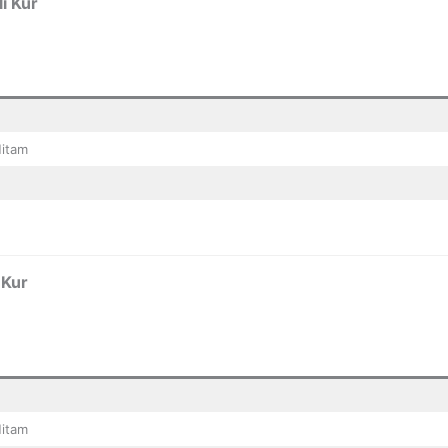
i Kur
Hitam
 Kur
Hitam