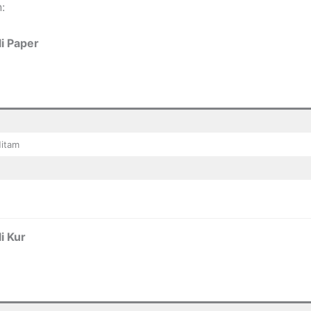
n:
i Paper
Hitam
i Kur