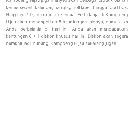
Kampoeng Hijau juga menyediakan berbagai produk olahan
kertas seperti kalender, hangtag, roll label, hingga food box.
Harganya? Dijamin murah semua! Berbelanja di Kampoeng
Hijau akan mendapatkan 8 keuntungan lainnya, namun jika
Anda berbelanja di hari ini, Anda akan mendapatkan
kentungan 8 + 1 diskon khusus hari ini! Diskon akan segera
berakhir jadi, hubungi Kampoeng Hijau sekarang juga!!
Kampoeng Hijau
Jl. Semar, RT.07/RW.15, Mandingan, Ringinharjo, Kec. Bantul,
Kabupaten Bantul, Daerah Istimewa Yogyakarta 55712
Jam Kerja dan Pelayanan Kantor
Senin – Sabtu : 08.30 – 17.00 WIB
Customer Service
Setiap Hari: 08.00 – 22.00 WIB