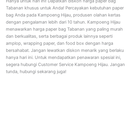
Hanya untuk hari ini! Dapatkan diskon harga paper bag
Tabanan khusus untuk Anda! Percayakan kebutuhan paper
bag Anda pada Kampoeng Hijau, produsen olahan kertas
dengan pengalaman lebih dari 10 tahun. Kampoeng Hijau
menawarkan harga paper bag Tabanan yang paling murah
dan berkualitas, serta berbagai produk lainnya seperti
amplop, wrapping paper, dan food box dengan harga
bersahabat. Jangan lewatkan diskon menarik yang berlaku
hanya hari ini. Untuk mendapatkan penawaran spesial ini,
segera hubungi Customer Service Kampoeng Hijau. Jangan
tunda, hubungi sekarang juga!
Kampoeng Hijau
Jl. Semar, RT.07/RW.15, Mandingan, Ringinharjo, Kec. Bantul,
Kabupaten Bantul, Daerah Istimewa Yogyakarta 55712
Jam Kerja dan Pelayanan Kantor
Senin – Sabtu : 08.30 – 17.00 WIB