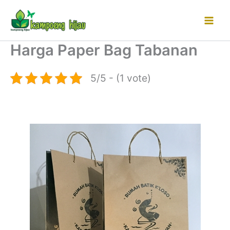
Lewati
ke
konten
Harga Paper Bag Tabanan
5/5 - (1 vote)