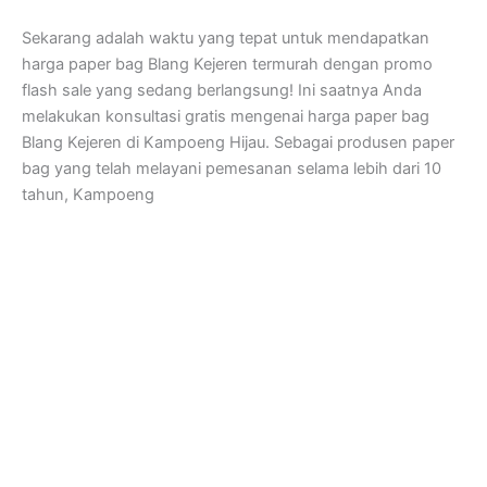
Sekarang adalah waktu yang tepat untuk mendapatkan
harga paper bag Blang Kejeren termurah dengan promo
flash sale yang sedang berlangsung! Ini saatnya Anda
melakukan konsultasi gratis mengenai harga paper bag
Blang Kejeren di Kampoeng Hijau. Sebagai produsen paper
bag yang telah melayani pemesanan selama lebih dari 10
tahun, Kampoeng
Kampoeng Hijau
Jl. Semar, RT.07/RW.15, Mandingan, Ringinharjo, Kec. Bantul,
Kabupaten Bantul, Daerah Istimewa Yogyakarta 55712
Jam Kerja dan Pelayanan Kantor
Senin – Sabtu : 08.30 – 17.00 WIB
Customer Service
Setiap Hari: 08.00 – 22.00 WIB