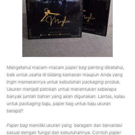
Mengetahui macam-macam
paper bag
penting diketahui,
baik untuk usaha di bidang kemasan maupun Anda yang
ingin memesannya untuk kebutuhan
packaging
produk.
Ukuran menjadi patokan untuk menentukan seberapa
banyak jumlah bahan yang akan digunakan. Lantas, kalau
untuk
packaging
baju, paper bag untuk baju ukuran
berapa?
Paper bag
memiliki ukuran yang beragam dan bervariasi
sesuai dengan fungsi dan kebutuhannya. Contoh
paper