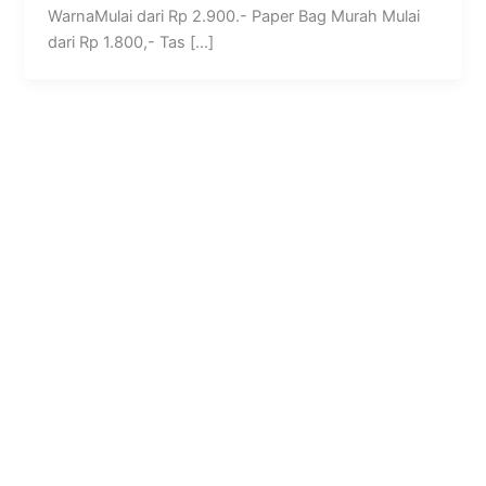
WarnaMulai dari Rp 2.900.- Paper Bag Murah Mulai
dari Rp 1.800,- Tas […]
Kampoeng Hijau
Jl. Semar, RT.07/RW.15, Mandingan, Ringinharjo, Kec. Bantul,
Kabupaten Bantul, Daerah Istimewa Yogyakarta 55712
Jam Kerja dan Pelayanan Kantor
Senin – Sabtu : 08.30 – 17.00 WIB
Customer Service
Setiap Hari: 08.00 – 22.00 WIB