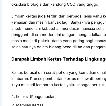
oksidasi biologis dan kandung COD yang tinggi.
Limbah kertas juga terdiri dari berbagai jenis yaitu ke
kemasan dan masih banyak lagi. Banyaknya pengguna
untuk memenuhi kebutuhan mendasar manusia sehari
pengganti di era modern ini dengan mengandalkan tek
masih menjadi pokok utama yang peting bagi manusi
salah satunya dalam bidang pendidikan dan pengars
Dampak Limbah Kertas Terhadap Lingkung
Kertas berasal dari serat pohon yang kemudian dih
lembaran. Proses pembuatan kertas melewati berbag
kayu menjadi lembaran kertas yaitu sebagai berikut.
Koleksi (Pengumpulan)
Memilah Kertas