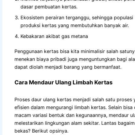
dasar pembuatan kertas.
Ekosistem perairan terganggu, sehingga populasi
produksi kertas yang membutuhkan banyak air.
Kebakaran akibat gas metana
Penggunaan kertas bisa kita minimalisir salah satuny
menekan biaya pribadi juga menguntungkan bagi ala
dapat diolah menjadi barang yang bermanfaat.
Cara Mendaur Ulang Limbah Kertas
Proses daur ulang kertas menjadi salah satu proses 
efisien dalam mengurangi limbah kertas. Selain bisa
macam variasi bentuk dan kegunaannya, mendaur ula
melestarikan lingkungan alam sekitar. Lantas bagai
bekas? Berikut opsinya.