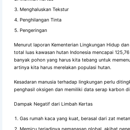
Menghaluskan Tekstur
Penghilangan Tinta
Pengeringan
Menurut laporan Kementerian Lingkungan Hidup dan
total luas kawasan hutan Indonesia mencapai 125,76
banyak pohon yang harus kita tebang untuk memenuh
artinya kita harus merelakan populasi hutan.
Kesadaran manusia terhadap lingkungan perlu diting
penghasil oksigen dan memiliki data serap karbon di
Dampak Negatif dari Limbah Kertas
Gas rumah kaca yang kuat, berasal dari zat meta
Memicu terjadinya pemanasan global, akibat pe