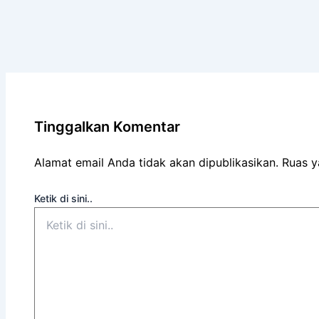
Tinggalkan Komentar
Alamat email Anda tidak akan dipublikasikan.
Ruas y
Ketik di sini..