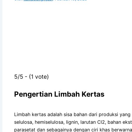
5/5 - (1 vote)
Pengertian Limbah Kertas
Limbah kertas adalah sisa bahan dari produksi ya
selulosa, hemiselulosa, lignin, larutan Cl2, bahan eks
parasetat dan sebagainya dengan ciri khas berwarna