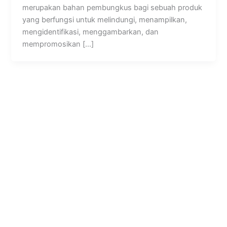
merupakan bahan pembungkus bagi sebuah produk
yang berfungsi untuk melindungi, menampilkan,
mengidentifikasi, menggambarkan, dan
mempromosikan […]
Kampoeng Hijau
Jl. Semar, RT.07/RW.15, Mandingan, Ringinharjo, Kec. Bantul,
Kabupaten Bantul, Daerah Istimewa Yogyakarta 55712
Jam Kerja dan Pelayanan Kantor
Senin – Sabtu : 08.30 – 17.00 WIB
Customer Service
Setiap Hari: 08.00 – 22.00 WIB