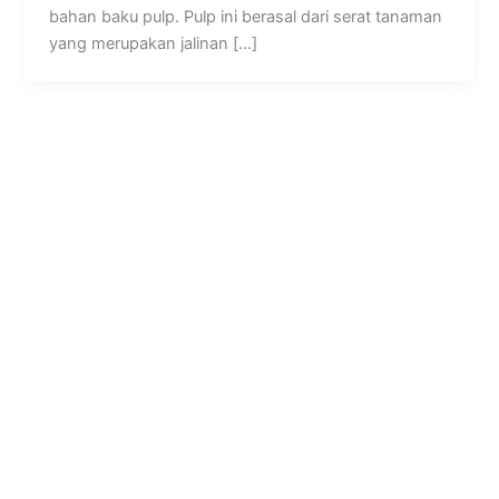
bahan baku pulp. Pulp ini berasal dari serat tanaman
yang merupakan jalinan […]
Kampoeng Hijau
Jl. Semar, RT.07/RW.15, Mandingan, Ringinharjo, Kec. Bantul,
Kabupaten Bantul, Daerah Istimewa Yogyakarta 55712
Jam Kerja dan Pelayanan Kantor
Senin – Sabtu : 08.30 – 17.00 WIB
Customer Service
Setiap Hari: 08.00 – 22.00 WIB